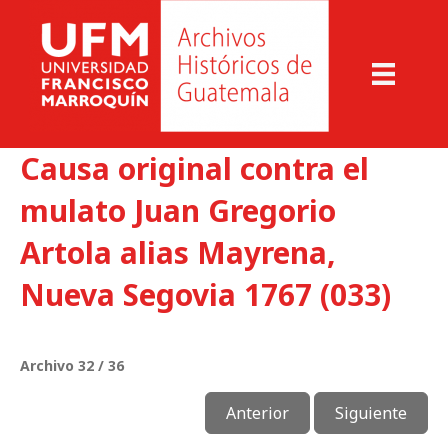
Causa original contra el
mulato Juan Gregorio
Artola alias Mayrena,
Nueva Segovia 1767 (033)
Archivo 32 / 36
Anterior
Siguiente