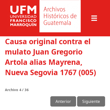
Causa original contra el
mulato Juan Gregorio
Artola alias Mayrena,
Nueva Segovia 1767 (005)
Archivo 4 / 36
Anterior
Siguiente