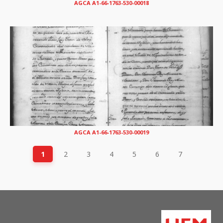
AGCA A1-66-1763-530-00018
AGCA A1-66-1763-530-00019
1
2
3
4
5
6
7