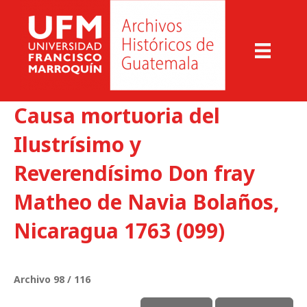
Causa mortuoria del
Ilustrísimo y
Reverendísimo Don fray
Matheo de Navia Bolaños,
Nicaragua 1763 (099)
Archivo 98 / 116