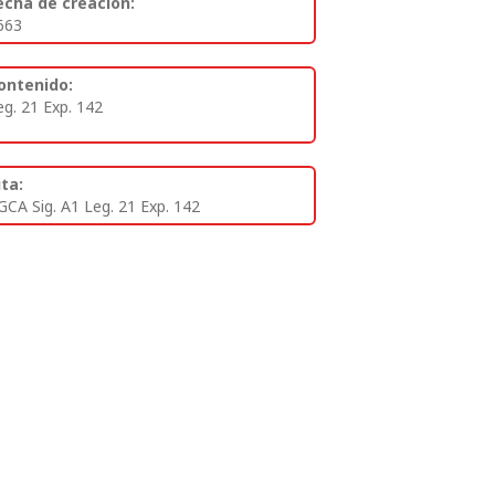
echa de creación:
663
ontenido:
eg. 21 Exp. 142
ita:
GCA Sig. A1 Leg. 21 Exp. 142