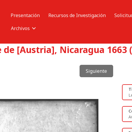
Presentación
Recursos de Investigación
Solicitu
Archivos
 de [Austria], Nicaragua 1663 
Siguiente
T
L
C
A