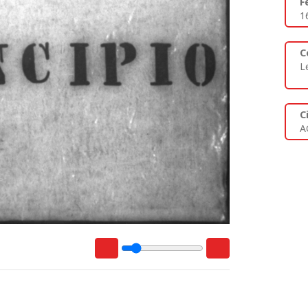
F
1
C
L
C
A