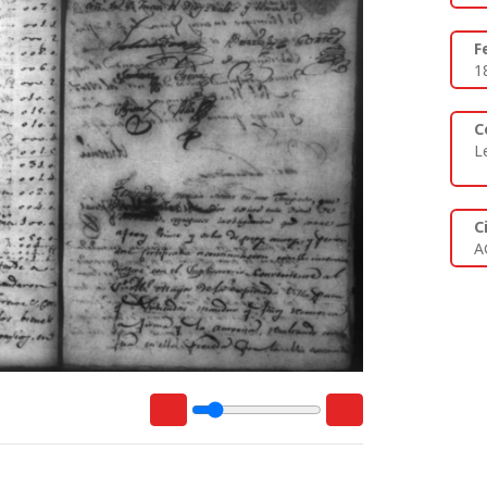
F
1
C
L
C
A