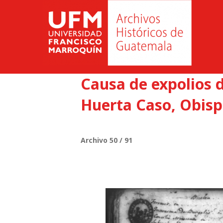
Causa de expolios d
Huerta Caso, Obisp
Archivo 50 / 91