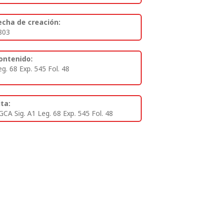
echa de creación:
803
ontenido:
eg. 68 Exp. 545 Fol. 48
ita:
GCA Sig. A1 Leg. 68 Exp. 545 Fol. 48