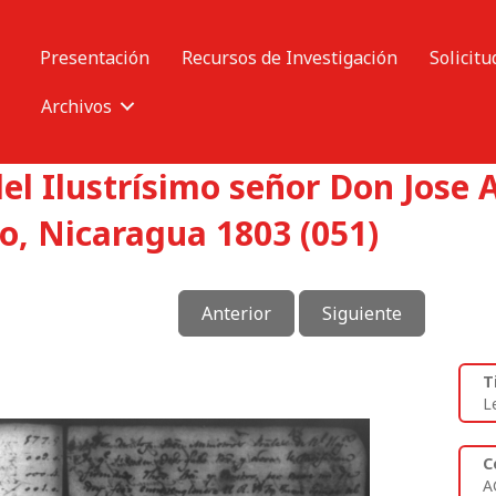
Presentación
Recursos de Investigación
Solicitu
Archivos
el Ilustrísimo señor Don Jose 
o, Nicaragua 1803 (051)
Anterior
Siguiente
T
L
C
A