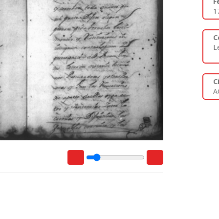
F
1
C
L
C
A