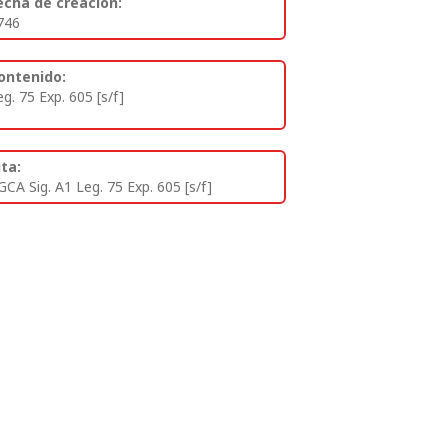
echa de creación:
746
ontenido:
eg. 75 Exp. 605 [s/f]
ita:
GCA Sig. A1 Leg. 75 Exp. 605 [s/f]