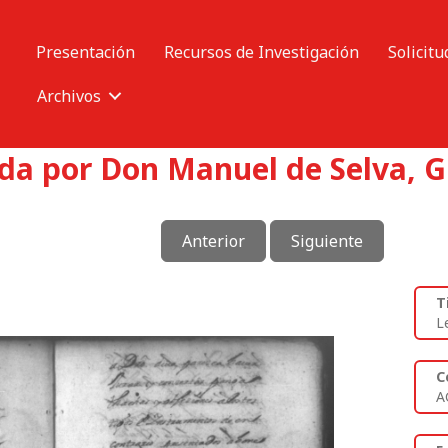
Presentación
Recursos de Investigación
Solicitu
Archivos
da por Don Manuel de Selva, G
Anterior
Siguiente
T
L
C
A