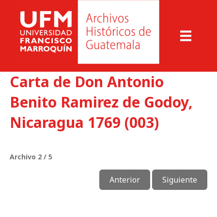
Carta de Don Antonio
Benito Ramirez de Godoy,
Nicaragua 1769 (003)
Archivo 2 / 5
Anterior
Siguiente