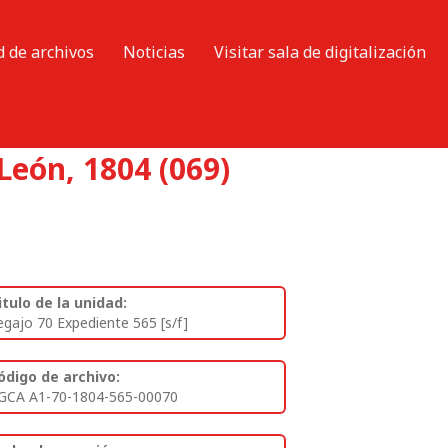
d de archivos
Noticias
Visitar sala de digitalización
León, 1804 (069)
itulo de la unidad:
egajo 70 Expediente 565 [s/f]
ódigo de archivo:
GCA A1-70-1804-565-00070