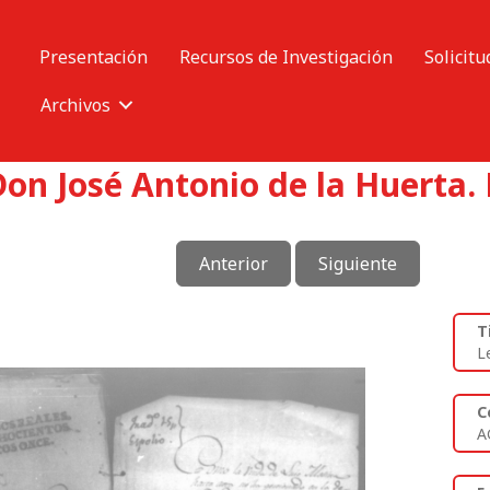
Presentación
Recursos de Investigación
Solicitu
Archivos
on José Antonio de la Huerta. 
Anterior
Siguiente
T
L
C
A