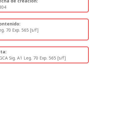
echa de creación:
804
ontenido:
eg. 70 Exp. 565 [s/f]
ita:
GCA Sig. A1 Leg. 70 Exp. 565 [s/f]