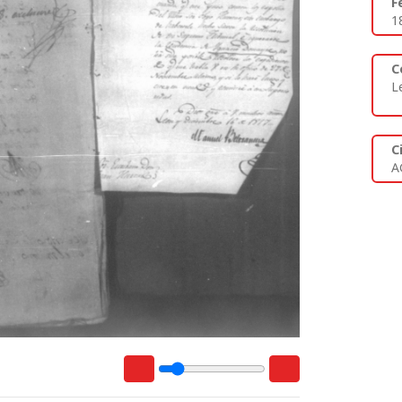
F
1
C
L
C
A