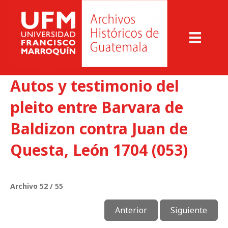
Autos y testimonio del
pleito entre Barvara de
Baldizon contra Juan de
Questa, León 1704 (053)
Archivo 52 / 55
Anterior
Siguiente