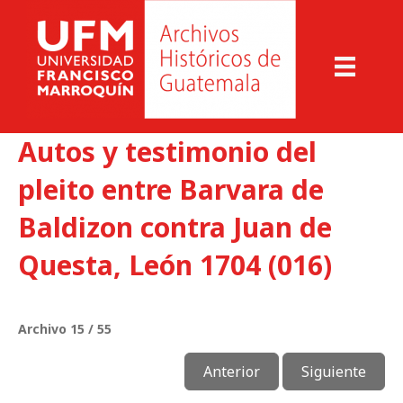
Autos y testimonio del
pleito entre Barvara de
Baldizon contra Juan de
Questa, León 1704 (016)
Archivo 15 / 55
Anterior
Siguiente