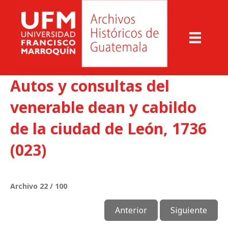
Autos y consultas del
venerable dean y cabildo
de la ciudad de León, 1736
(023)
Archivo 22 / 100
Anterior
Siguiente