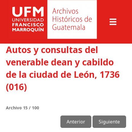
Autos y consultas del
venerable dean y cabildo
de la ciudad de León, 1736
(016)
Archivo 15 / 100
Anterior
Siguiente