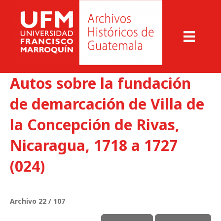
Autos sobre la fundación
de demarcación de Villa de
la Concepción de Rivas,
Nicaragua, 1718 a 1727
(024)
Archivo 22 / 107