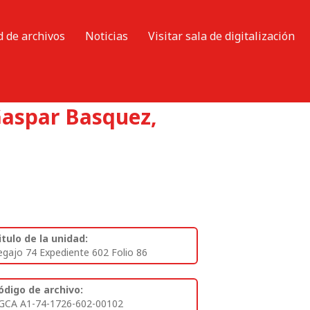
d de archivos
Noticias
Visitar sala de digitalización
Gaspar Basquez,
itulo de la unidad:
egajo 74 Expediente 602 Folio 86
ódigo de archivo:
GCA A1-74-1726-602-00102