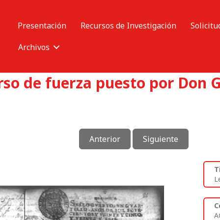
Presentación
Recursos de Investigación
Solicitu
Archivos
urso de fuerza puesto por Don 
Anterior
Siguiente
T
L
C
A