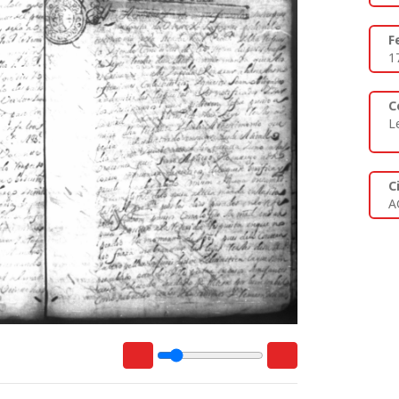
F
1
C
L
C
A