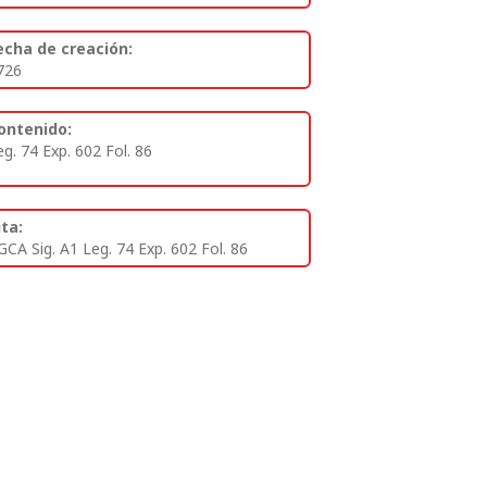
echa de creación:
726
ontenido:
eg. 74 Exp. 602 Fol. 86
ita:
GCA Sig. A1 Leg. 74 Exp. 602 Fol. 86