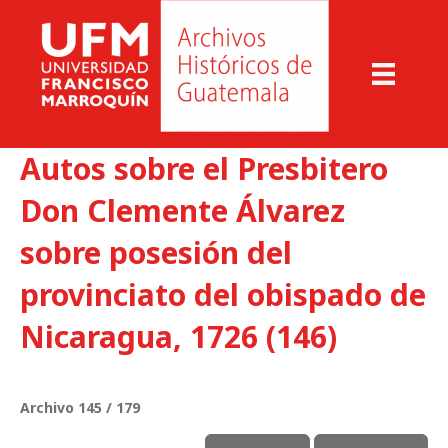
Autos sobre el Presbitero
Don Clemente Álvarez
sobre posesión del
provinciato del obispado de
Nicaragua, 1726 (146)
Archivo 145 / 179