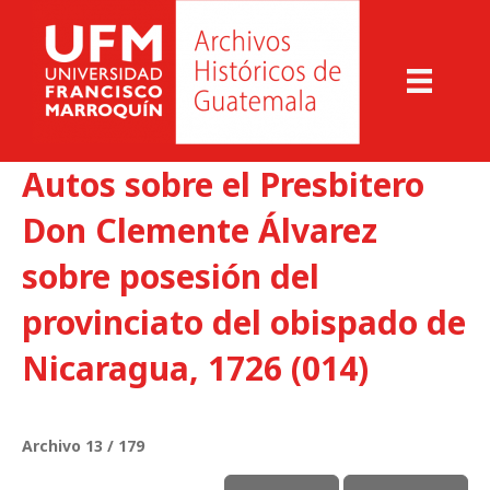
Autos sobre el Presbitero
Don Clemente Álvarez
sobre posesión del
provinciato del obispado de
Nicaragua, 1726 (014)
Archivo 13 / 179