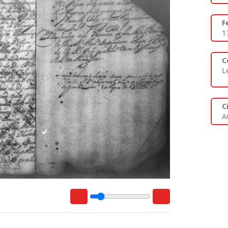
F
1
C
L
C
A