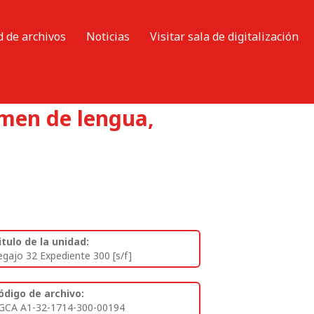
d de archivos
Noticias
Visitar sala de digitalización
amen de lengua,
itulo de la unidad:
egajo 32 Expediente 300 [s/f]
ódigo de archivo:
GCA A1-32-1714-300-00194