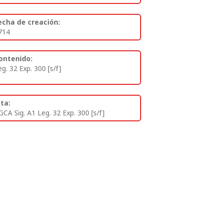
echa de creación:
714
ontenido:
eg. 32 Exp. 300 [s/f]
ita:
GCA Sig. A1 Leg. 32 Exp. 300 [s/f]