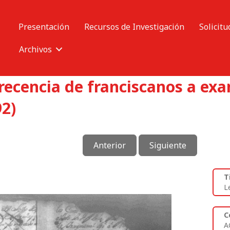
Presentación
Recursos de Investigación
Solicitu
Archivos
ecencia de franciscanos a ex
92)
Anterior
Siguiente
T
L
C
A