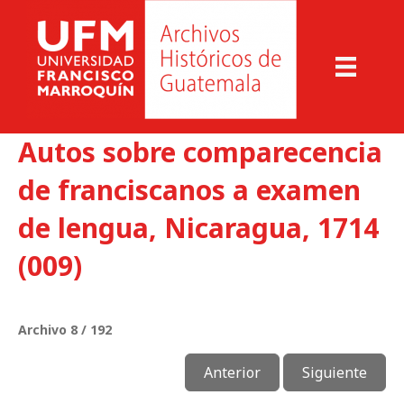
Autos sobre comparecencia
de franciscanos a examen
de lengua, Nicaragua, 1714
(009)
Archivo 8 / 192
Anterior
Siguiente