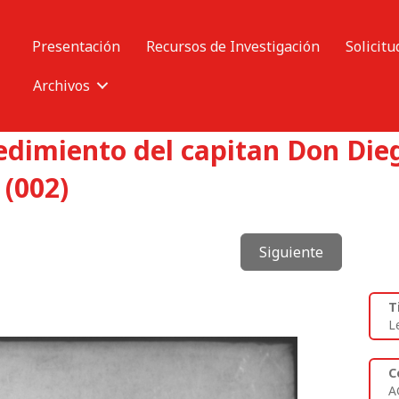
Presentación
Recursos de Investigación
Solicitu
Archivos
edimiento del capitan Don Die
 (002)
Siguiente
T
L
C
A