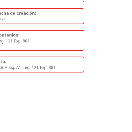
echa de creación:
771
ontenido:
eg. 121 Exp. 881
ita:
GCA Sig. A1 Leg. 121 Exp. 881