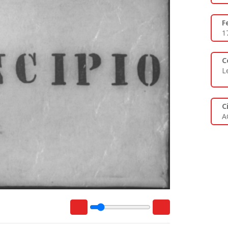
F
1
C
L
C
A