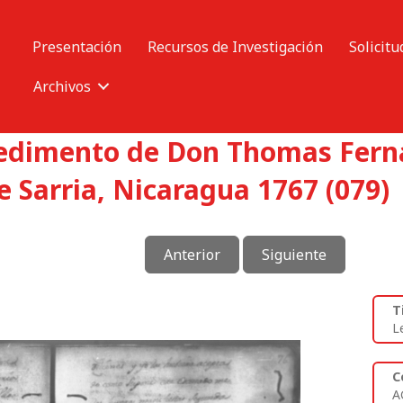
Presentación
Recursos de Investigación
Solicitu
Archivos
pedimento de Don Thomas Ferna
 Sarria, Nicaragua 1767 (079)
Anterior
Siguiente
T
L
C
A