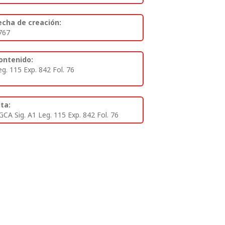
echa de creación:
767
ontenido:
eg. 115 Exp. 842 Fol. 76
ita:
GCA Sig. A1 Leg. 115 Exp. 842 Fol. 76