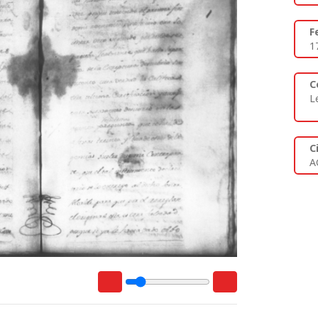
F
1
C
L
C
A