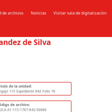
d de archivos
Noticias
Visitar sala de digitalización
ndez de Silva
itulo de la unidad:
egajo 115 Expediente 842 Folio 76
ódigo de archivo:
GCA A1-115-1767-842-00080