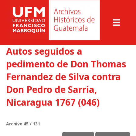
Autos seguidos a
pedimento de Don Thomas
Fernandez de Silva contra
Don Pedro de Sarria,
Nicaragua 1767 (046)
Archivo 45 / 131