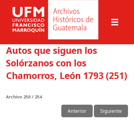
Autos que siguen los
Solórzanos con los
Chamorros, León 1793 (251)
Archivo 250 / 254
Anterior
Siguiente