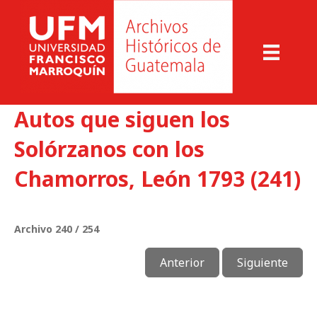
Autos que siguen los
Solórzanos con los
Chamorros, León 1793 (241)
Archivo 240 / 254
Anterior
Siguiente