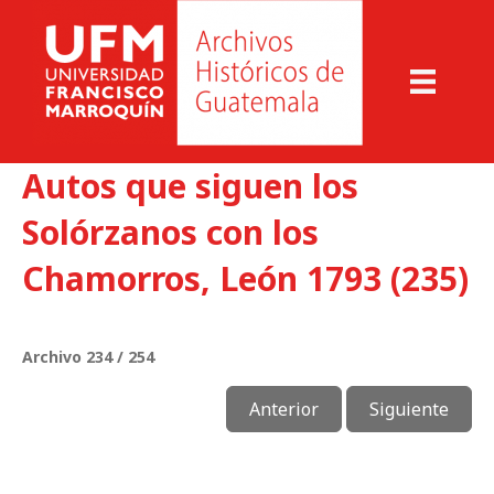
Autos que siguen los
Solórzanos con los
Chamorros, León 1793 (235)
Archivo 234 / 254
Anterior
Siguiente