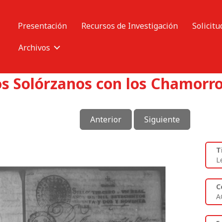
Presentación
Recursos de Investigación
Solicitu
Archivos
os Solórzanos con los Chamorro
Anterior
Siguiente
T
L
C
A