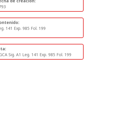
echa de creación:
793
ontenido:
eg. 141 Exp. 985 Fol. 199
ita:
GCA Sig. A1 Leg. 141 Exp. 985 Fol. 199