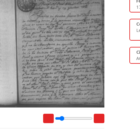
F
1
C
L
C
A