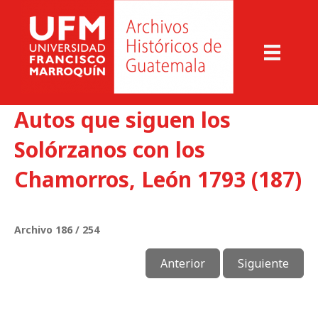
Autos que siguen los
Solórzanos con los
Chamorros, León 1793 (187)
Archivo 186 / 254
Anterior
Siguiente