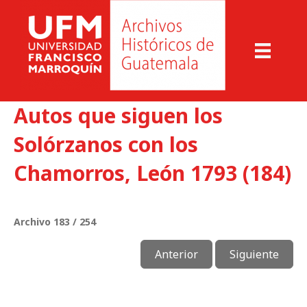
Autos que siguen los
Solórzanos con los
Chamorros, León 1793 (184)
Archivo 183 / 254
Anterior
Siguiente