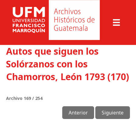
Autos que siguen los
Solórzanos con los
Chamorros, León 1793 (170)
Archivo 169 / 254
Anterior
Siguiente