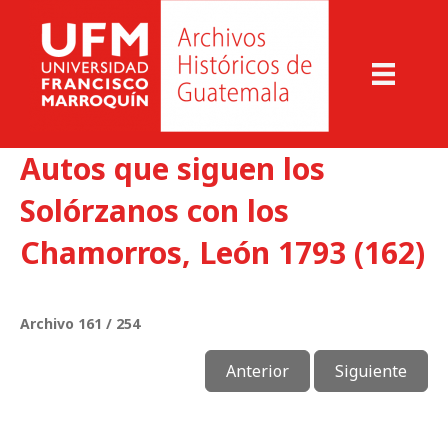
Autos que siguen los
Solórzanos con los
Chamorros, León 1793 (162)
Archivo 161 / 254
Anterior
Siguiente