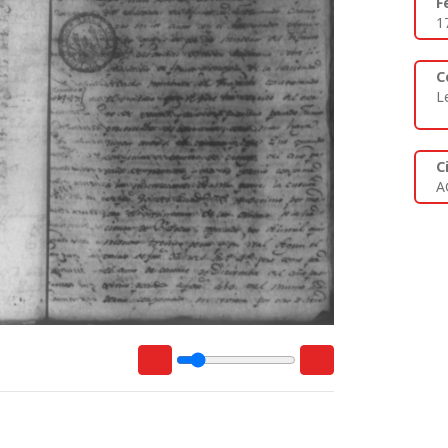
F
1
C
L
C
A