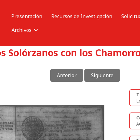
Presentación
Recursos de Investigación
Solicitu
Archivos
os Solórzanos con los Chamorro
Anterior
Siguiente
T
L
C
A