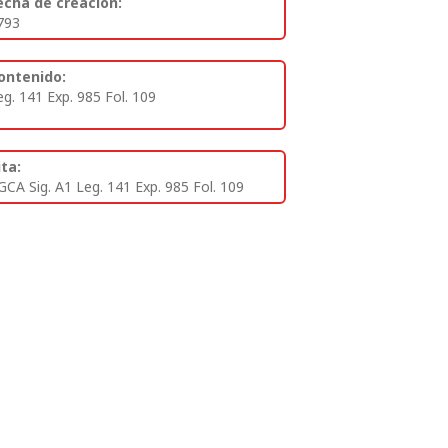
echa de creación:
793
ontenido:
eg. 141 Exp. 985 Fol. 109
ita:
GCA Sig. A1 Leg. 141 Exp. 985 Fol. 109