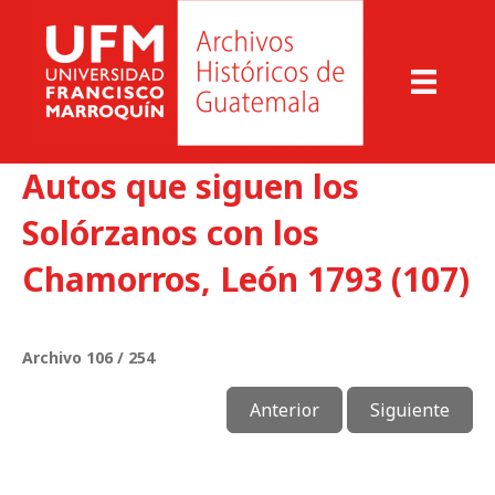
Autos que siguen los
Solórzanos con los
Chamorros, León 1793 (107)
Archivo 106 / 254
Anterior
Siguiente