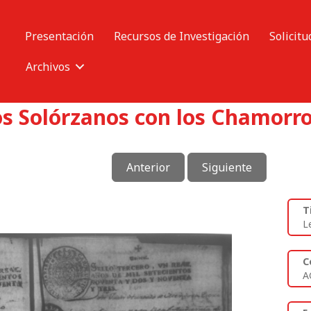
Presentación
Recursos de Investigación
Solicitu
Archivos
os Solórzanos con los Chamorro
Anterior
Siguiente
T
L
C
A