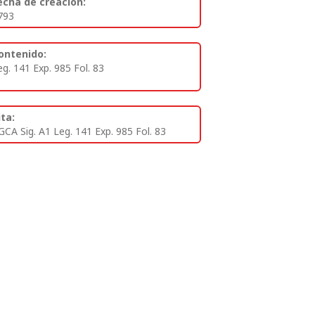
echa de creación:
793
ontenido:
eg. 141 Exp. 985 Fol. 83
ita:
GCA Sig. A1 Leg. 141 Exp. 985 Fol. 83