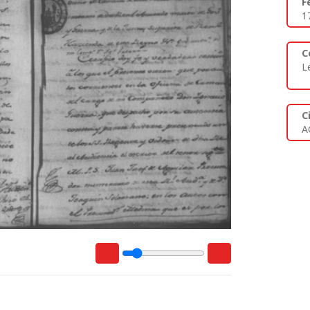
F
1
C
L
C
A