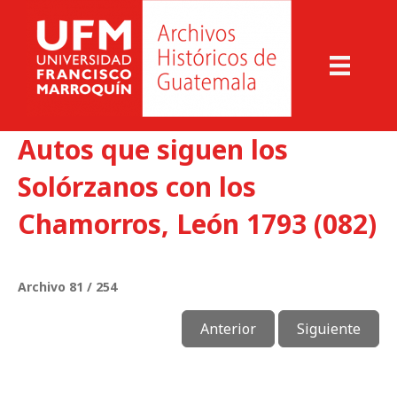
Autos que siguen los
Solórzanos con los
Chamorros, León 1793 (082)
Archivo 81 / 254
Anterior
Siguiente