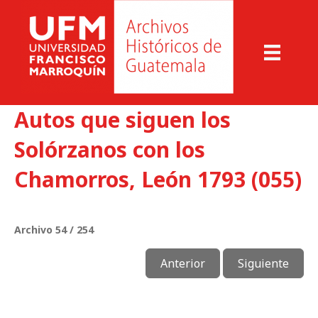
Autos que siguen los
Solórzanos con los
Chamorros, León 1793 (055)
Archivo 54 / 254
Anterior
Siguiente