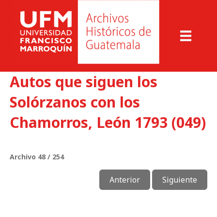
Autos que siguen los
Solórzanos con los
Chamorros, León 1793 (049)
Archivo 48 / 254
Anterior
Siguiente