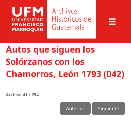
Autos que siguen los
Solórzanos con los
Chamorros, León 1793 (042)
Archivo 41 / 254
Anterior
Siguiente