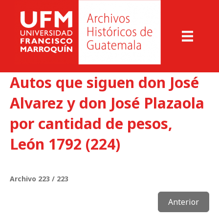
Autos que siguen don José
Alvarez y don José Plazaola
por cantidad de pesos,
León 1792 (224)
Archivo 223 / 223
Anterior