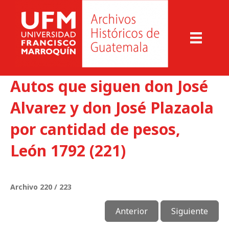
Autos que siguen don José
Alvarez y don José Plazaola
por cantidad de pesos,
León 1792 (221)
Archivo 220 / 223
Anterior
Siguiente