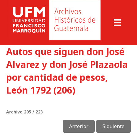
Autos que siguen don José
Alvarez y don José Plazaola
por cantidad de pesos,
León 1792 (206)
Archivo 205 / 223
Anterior
Siguiente