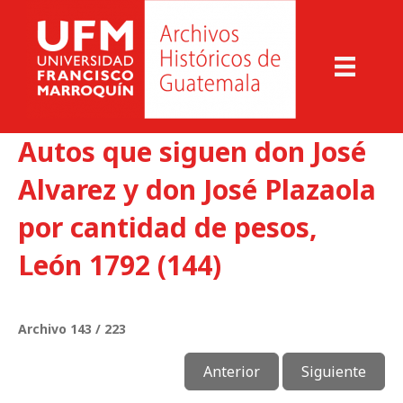
Autos que siguen don José
Alvarez y don José Plazaola
por cantidad de pesos,
León 1792 (144)
Archivo 143 / 223
Anterior
Siguiente