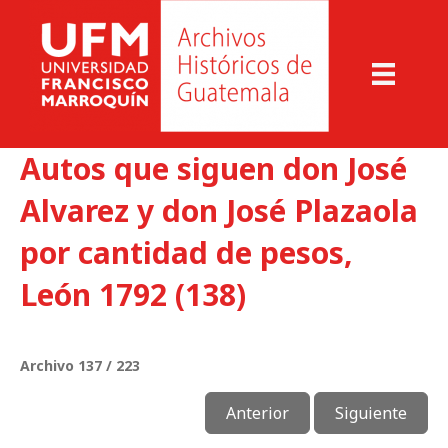
Autos que siguen don José
Alvarez y don José Plazaola
por cantidad de pesos,
León 1792 (138)
Archivo 137 / 223
Anterior
Siguiente