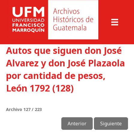
Autos que siguen don José
Alvarez y don José Plazaola
por cantidad de pesos,
León 1792 (128)
Archivo 127 / 223
Anterior
Siguiente