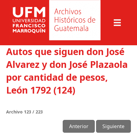
Autos que siguen don José
Alvarez y don José Plazaola
por cantidad de pesos,
León 1792 (124)
Archivo 123 / 223
Anterior
Siguiente