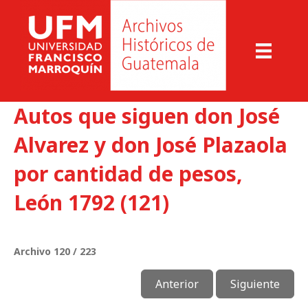
Autos que siguen don José
Alvarez y don José Plazaola
por cantidad de pesos,
León 1792 (121)
Archivo 120 / 223
Anterior
Siguiente