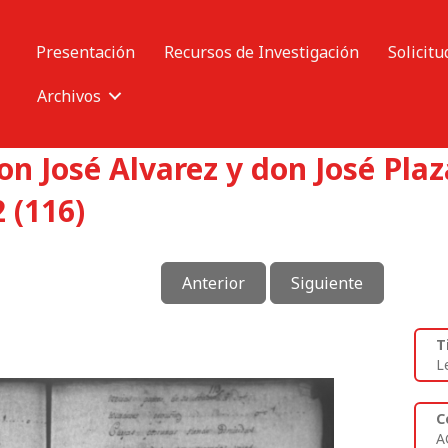
Presentación
Recursos de Investigación
Solicitu
Archivos
n José Alvarez y don José Pla
 (116)
Anterior
Siguiente
T
L
C
A