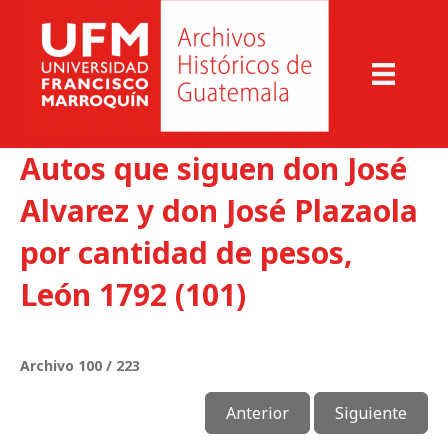
Autos que siguen don José
Alvarez y don José Plazaola
por cantidad de pesos,
León 1792 (101)
Archivo 100 / 223
Anterior
Siguiente