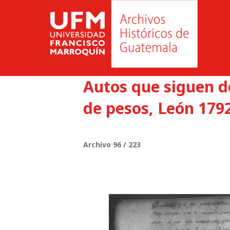
Autos que siguen do
de pesos, León 1792
Archivo 96 / 223