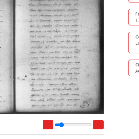
F
1
C
L
C
A