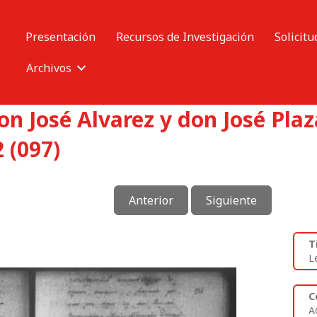
Presentación
Recursos de Investigación
Solicitu
Archivos
n José Alvarez y don José Pla
 (097)
Anterior
Siguiente
T
L
C
A