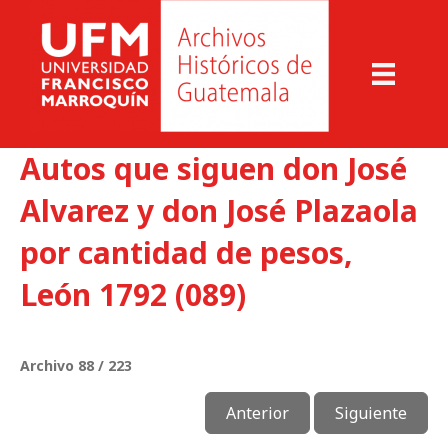
Autos que siguen don José
Alvarez y don José Plazaola
por cantidad de pesos,
León 1792 (089)
Archivo 88 / 223
Anterior
Siguiente