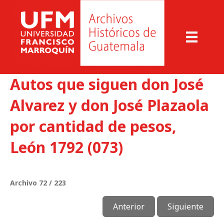
Autos que siguen don José
Alvarez y don José Plazaola
por cantidad de pesos,
León 1792 (073)
Archivo 72 / 223
Anterior
Siguiente